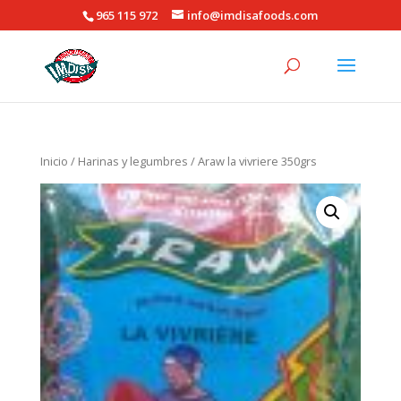
965 115 972
info@imdisafoods.com
Inicio
/
Harinas y legumbres
/ Araw la vivriere 350grs