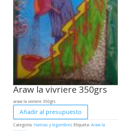
Araw la vivriere 350grs
araw la vivriere 350grs
Añadir al presupuesto
Categoría:
Harinas y legumbres
Etiqueta:
Araw la